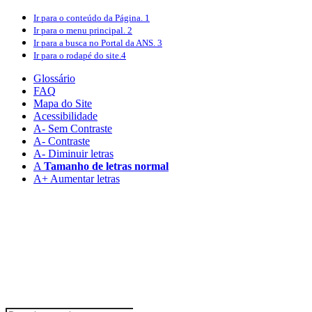
Ir para o conteúdo
da Página.
1
Ir para o menu
principal.
2
Ir para a busca
no Portal da ANS.
3
Ir para o rodapé
do site.
4
Glossário
FAQ
Mapa do Site
Acessibilidade
A
- Sem Contraste
A
- Contraste
A-
Diminuir letras
A
Tamanho de letras normal
A+
Aumentar letras