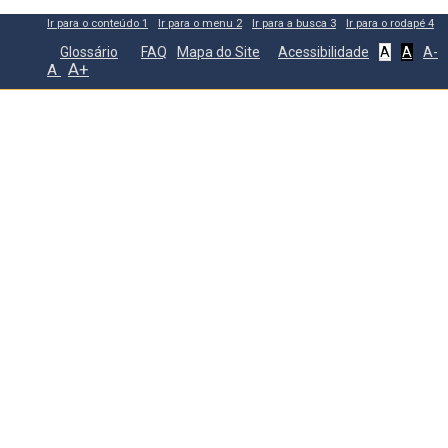
Ir para o conteúdo
1
Ir para o menu
2
Ir para a busca
3
Ir para o rodapé
4
Glossário
FAQ
Mapa do Site
Acessibilidade
A
A
A-
A+
A