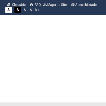
Glossário
FAQ
Mapa do Site
Acessibilidade
A+
A
A
A
A-