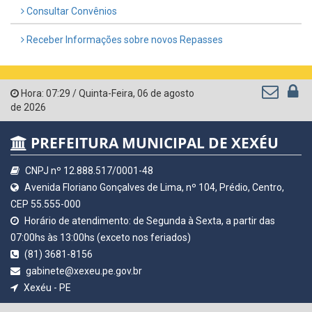
Consultar Convênios
Receber Informações sobre novos Repasses
Hora:
07:29
/
Quinta-Feira
,
06 de agosto
de 2026
PREFEITURA MUNICIPAL DE XEXÉU
CNPJ nº 12.888.517/0001-48
Avenida Floriano Gonçalves de Lima, nº 104, Prédio, Centro,
CEP 55.555-000
Horário de atendimento: de Segunda à Sexta, a partir das
07:00hs às 13:00hs (exceto nos feriados)
(81) 3681-8156
gabinete@xexeu.pe.gov.br
Xexéu - PE