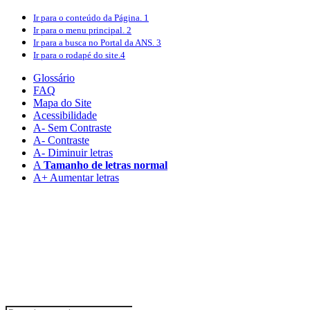
Ir para o conteúdo
da Página.
1
Ir para o menu
principal.
2
Ir para a busca
no Portal da ANS.
3
Ir para o rodapé
do site.
4
Glossário
FAQ
Mapa do Site
Acessibilidade
A
- Sem Contraste
A
- Contraste
A-
Diminuir letras
A
Tamanho de letras normal
A+
Aumentar letras