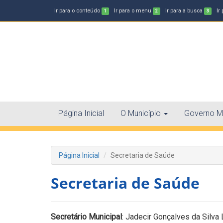
Ir para o conteúdo
Ir para o menu
Ir para a busca
Ir
1
2
3
Página Inicial
O Município
Governo Mu
Página Inicial
Secretaria de Saúde
Secretaria de Saúde
Secretário Municipal
: Jadecir Gonçalves da Silva 