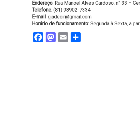
Endereço
: Rua Manoel Alves Cardoso, n° 33 – Ce
Telefone
: (81) 98902-7334
E-mail
: gjadecir@gmail.com
Horário de funcionamento
: Segunda à Sexta, a pa
Facebook
Mastodon
Email
Share