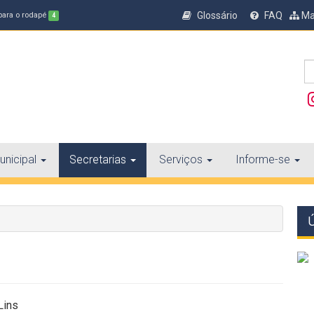
Glossário
FAQ
Ma
 para o rodapé
4
nicipal
Secretarias
Serviços
Informe-se
Lins