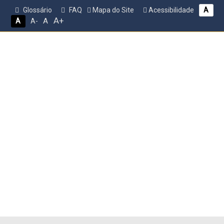
Glossário
FAQ
Mapa do Site
Acessibilidade
A
A+
A
A
A-