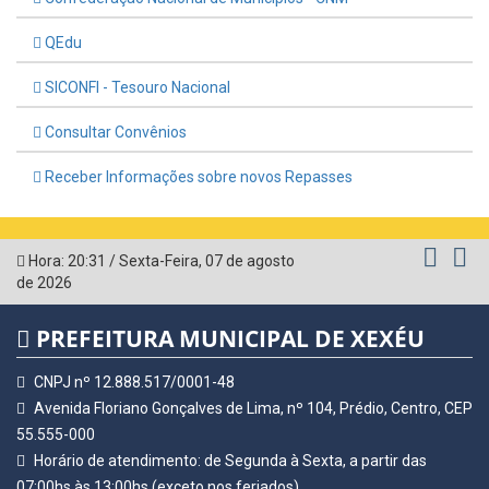
QEdu
SICONFI - Tesouro Nacional
Consultar Convênios
Receber Informações sobre novos Repasses
Hora:
20:31
/
Sexta-Feira
,
07 de agosto
de 2026
PREFEITURA MUNICIPAL DE XEXÉU
CNPJ nº 12.888.517/0001-48
Avenida Floriano Gonçalves de Lima, nº 104, Prédio, Centro, CEP
55.555-000
Horário de atendimento: de Segunda à Sexta, a partir das
07:00hs às 13:00hs (exceto nos feriados)