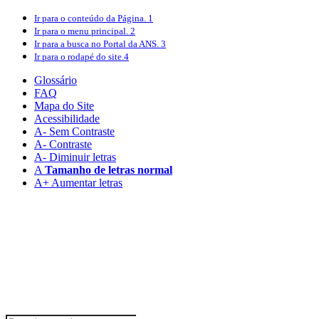
Ir para o conteúdo
da Página.
1
Ir para o menu
principal.
2
Ir para a busca
no Portal da ANS.
3
Ir para o rodapé
do site.
4
Glossário
FAQ
Mapa do Site
Acessibilidade
A
- Sem Contraste
A
- Contraste
A-
Diminuir letras
A
Tamanho de letras normal
A+
Aumentar letras