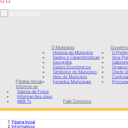
MENU PRINCIPAL
O Município
Governo
História do Município
O Prefei
Dados e Características
Vice Pre
Geografia
Gabinet
Dados Econômicos
Organo
Símbolos do Município
Chefe d
Hino do Município
Controla
Página Inicial
Feriados Municipais
Procurad
Informe-se
Galeria de Fotos
Informações úteis
Fale Conosco
WEB Tv
Página Inicial
Informativos