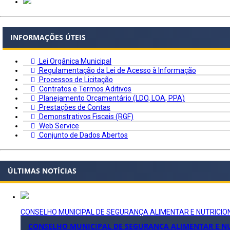
INFORMAÇÕES ÚTEIS
Lei Orgânica Municipal
Regulamentação da Lei de Acesso à Informação
Processos de Licitação
Contratos e Termos Aditivos
Planejamento Orçamentário (LDO, LOA, PPA)
Prestações de Contas
Demonstrativos Fiscais (RGF)
Web Service
Conjunto de Dados Abertos
ÚLTIMAS NOTÍCIAS
CONSELHO MUNICIPAL DE SEGURANÇA ALIMENTAR E NUTRICIO
CONSELHO MUNICIPAL DE SEGURANÇA ALIMENTAR E NU