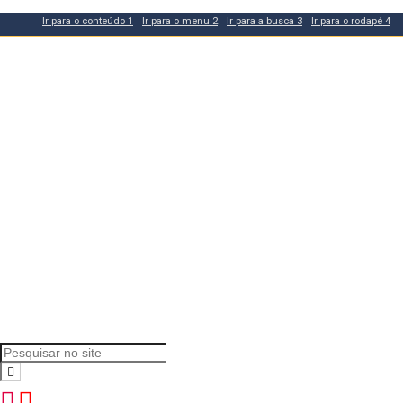
Ir para o conteúdo
1
Ir para o menu
2
Ir para a busca
3
Ir para o rodapé
4