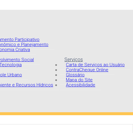
mento Participativo
onômico e Planejamento
onomia Criativa
Serviços
volvimento Social
 Tecnologia
Carta de Serviços ao Usuário
ContraCheque Online
role Urbano
Glossário
Mapa do Site
biente e Recursos Hídricos
Acessibilidade