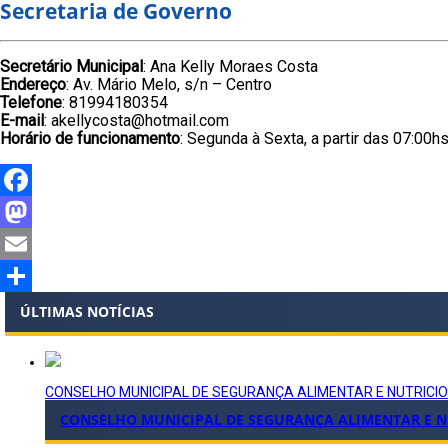
Secretaria de Governo
Secretário Municipal
: Ana Kelly Moraes Costa
Endereço
: Av. Mário Melo, s/n – Centro
Telefone
: 81994180354
E-mail
: akellycosta@hotmail.com
Horário de funcionamento
: Segunda à Sexta, a partir das 07:00h
Facebook
Mastodon
Email
Share
ÚLTIMAS NOTÍCIAS
CONSELHO MUNICIPAL DE SEGURANÇA ALIMENTAR E NUTRICI
CONSELHO MUNICIPAL DE SEGURANÇA ALIMENTAR E NU