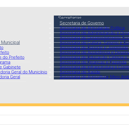
Secretarias
Secretaria de Governo
Secretaria de Articulação Política
Secretaria de Administração e Orça
Secretaria de Desenvolvimento Ec
 Municipal
Secretaria de Cultura, Turismo e Ec
to
Secretaria de Esporte e Juventude
feito
Secretaria de Assistência e Desen
e do Prefeito
Secretaria de Educação, Ciência e
grama
Secretaria de Finanças e Fazenda
e Gabinete
Secretaria de Infraestrutura e Cont
doria Geral do Município
Secretaria de Saúde
oria Geral
Secretaria de Agricultura, Meio Am