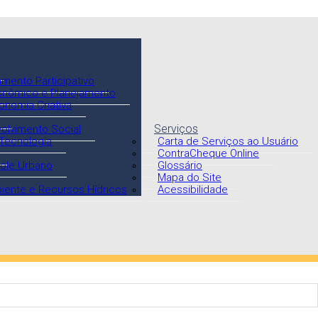
mento Participativo
onômico e Planejamento
onomia Criativa
Serviços
volvimento Social
 Tecnologia
Carta de Serviços ao Usuário
ContraCheque Online
role Urbano
Glossário
Mapa do Site
biente e Recursos Hídricos
Acessibilidade