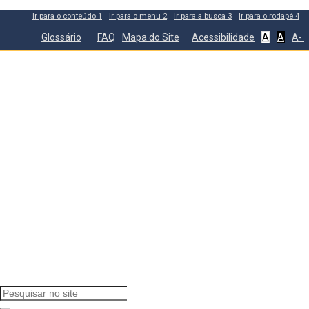
Ir para o conteúdo
1
Ir para o menu
2
Ir para a busca
3
Ir para o rodapé
4
Glossário
FAQ
Mapa do Site
Acessibilidade
A
A
A-