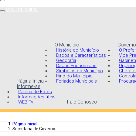
MENU PRINCIPAL
O Município
Governo
História do Município
O Prefei
Dados e Características
Vice Pre
Geografia
Gabinet
Dados Econômicos
Organo
Símbolos do Município
Chefe d
Hino do Município
Controla
Página Inicial
Feriados Municipais
Procurad
Informe-se
Galeria de Fotos
Informações úteis
Fale Conosco
WEB Tv
Página Inicial
Secretaria de Governo