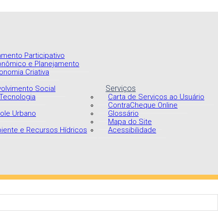
mento Participativo
onômico e Planejamento
onomia Criativa
Serviços
volvimento Social
 Tecnologia
Carta de Serviços ao Usuário
ContraCheque Online
role Urbano
Glossário
Mapa do Site
biente e Recursos Hídricos
Acessibilidade