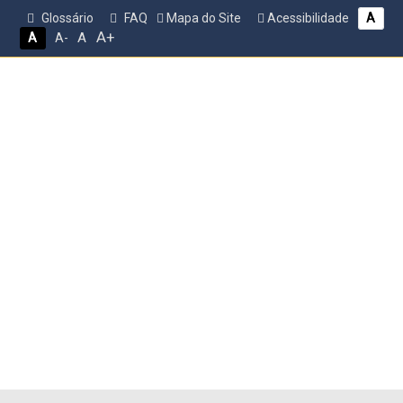
Glossário
FAQ
Mapa do Site
Acessibilidade
A
A+
A
A
A-