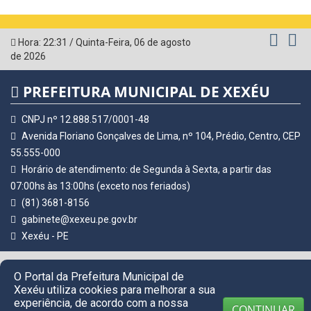
Hora:
22:31
/
Quinta-Feira
,
06 de agosto
de 2026
PREFEITURA MUNICIPAL DE XEXÉU
CNPJ nº 12.888.517/0001-48
Avenida Floriano Gonçalves de Lima, nº 104, Prédio, Centro, CEP
55.555-000
Horário de atendimento: de Segunda à Sexta, a partir das
07:00hs às 13:00hs (exceto nos feriados)
(81) 3681-8156
gabinete@xexeu.pe.gov.br
Xexéu - PE
© Copyright 2026 Prefeitura Municipal de Xexéu | Todos os
O Portal da Prefeitura Municipal de
direitos reservados
Xexéu utiliza cookies para melhorar a sua
experiência, de acordo com a nossa
CONTINUAR