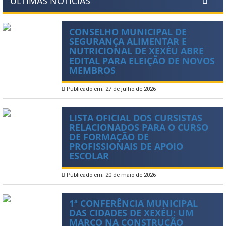
ÚLTIMAS NOTÍCIAS
CONSELHO MUNICIPAL DE
SEGURANÇA ALIMENTAR E
NUTRICIONAL DE XEXÉU ABRE
EDITAL PARA ELEIÇÃO DE NOVOS
MEMBROS
Publicado em: 27 de julho de 2026
LISTA OFICIAL DOS CURSISTAS
RELACIONADOS PARA O CURSO
DE FORMAÇÃO DE
PROFISSIONAIS DE APOIO
ESCOLAR
Publicado em: 20 de maio de 2026
1ª CONFERÊNCIA MUNICIPAL
DAS CIDADES DE XEXÉU: UM
MARCO NA CONSTRUÇÃO