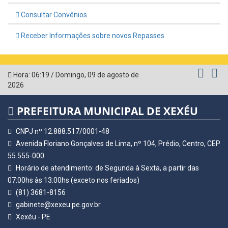
Consultar Convênios
Receber Informações sobre novos Repasses
Hora:
06:19
/
Domingo
,
09 de agosto de
2026
PREFEITURA MUNICIPAL DE XEXÉU
CNPJ nº 12.888.517/0001-48
Avenida Floriano Gonçalves de Lima, nº 104, Prédio, Centro, CEP
55.555-000
Horário de atendimento: de Segunda à Sexta, a partir das
07:00hs às 13:00hs (exceto nos feriados)
(81) 3681-8156
gabinete@xexeu.pe.gov.br
Xexéu - PE