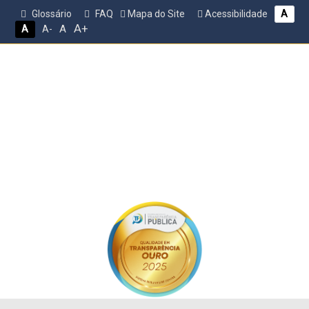
Glossário
FAQ
Mapa do Site
Acessibilidade
A
A+
A
A
A-