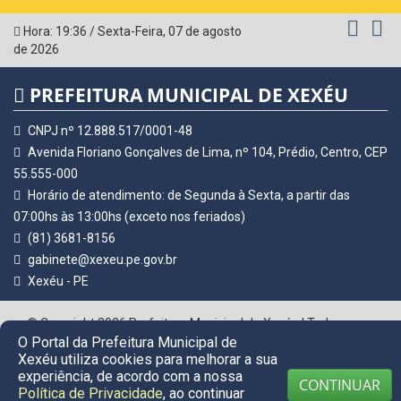
Hora:
19:36
/
Sexta-Feira
,
07 de agosto
de 2026
PREFEITURA MUNICIPAL DE XEXÉU
CNPJ nº 12.888.517/0001-48
Avenida Floriano Gonçalves de Lima, nº 104, Prédio, Centro, CEP
55.555-000
Horário de atendimento: de Segunda à Sexta, a partir das
07:00hs às 13:00hs (exceto nos feriados)
(81) 3681-8156
gabinete@xexeu.pe.gov.br
Xexéu - PE
© Copyright 2026 Prefeitura Municipal de Xexéu | Todos os
O Portal da Prefeitura Municipal de
direitos reservados
Xexéu utiliza cookies para melhorar a sua
experiência, de acordo com a nossa
CONTINUAR
Política de Privacidade
, ao continuar