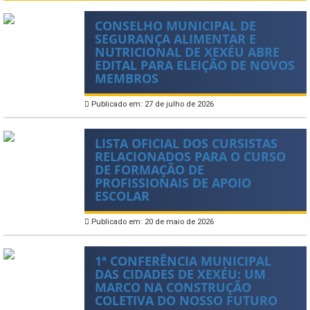
CONSELHO MUNICIPAL DE
SEGURANÇA ALIMENTAR E
NUTRICIONAL DE XEXÉU ABRE
EDITAL PARA ELEIÇÃO DE NOVOS
MEMBROS
Publicado em: 27 de julho de 2026
LISTA OFICIAL DOS CURSISTAS
RELACIONADOS PARA O CURSO
DE FORMAÇÃO DE
PROFISSIONAIS DE APOIO
ESCOLAR
Publicado em: 20 de maio de 2026
1ª CONFERÊNCIA MUNICIPAL
DAS CIDADES DE XEXÉU: UM
MARCO NA CONSTRUÇÃO
COLETIVA DO NOSSO FUTURO