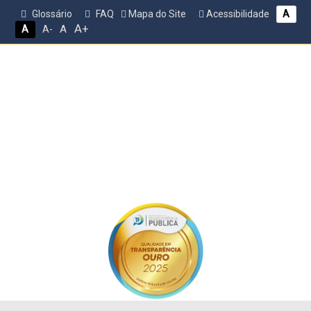
Glossário
FAQ
Mapa do Site
Acessibilidade
A
A+
A
A
A-