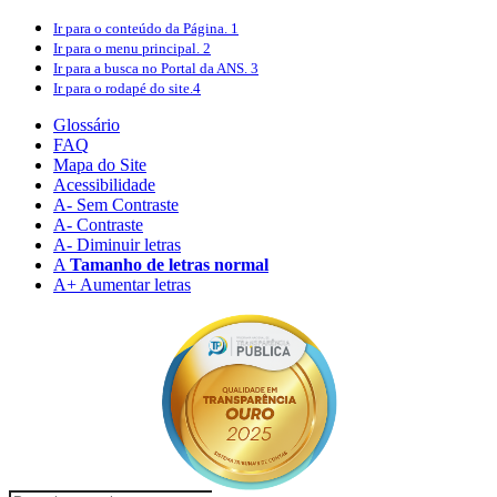
Ir para o conteúdo
da Página.
1
Ir para o menu
principal.
2
Ir para a busca
no Portal da ANS.
3
Ir para o rodapé
do site.
4
Glossário
FAQ
Mapa do Site
Acessibilidade
A
- Sem Contraste
A
- Contraste
A-
Diminuir letras
A
Tamanho de letras normal
A+
Aumentar letras