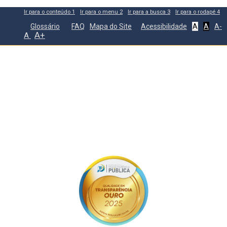
Ir para o conteúdo
1
Ir para o menu
2
Ir para a busca
3
Ir para o rodapé
4
Glossário
FAQ
Mapa do Site
Acessibilidade
A
A
A-
A+
A