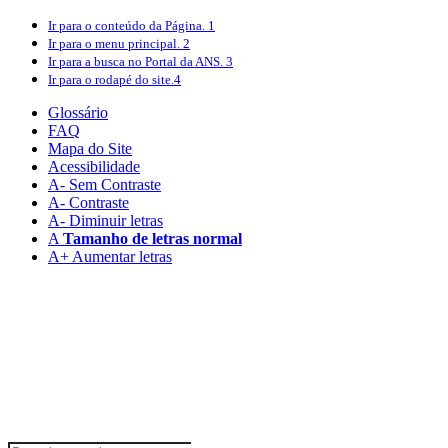
Ir para o conteúdo
da Página.
1
Ir para o menu
principal.
2
Ir para a busca
no Portal da ANS.
3
Ir para o rodapé
do site.
4
Glossário
FAQ
Mapa do Site
Acessibilidade
A
- Sem Contraste
A
- Contraste
A-
Diminuir letras
A
Tamanho de letras normal
A+
Aumentar letras