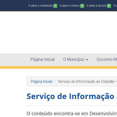
Ir para o conteúdo
Ir para o menu
Ir para a busca
Ir
1
2
3
Página Inicial
O Município
Governo Mu
Página Inicial
Serviço de Informação ao Cidadão 
Serviço de Informação 
O conteúdo encontra-se em Desenvolvi