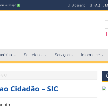
Glossário
FAQ
Ma
 para o rodapé
4
nicipal
Secretarias
Serviços
Informe-se
– SIC
ao Cidadão – SIC
mento