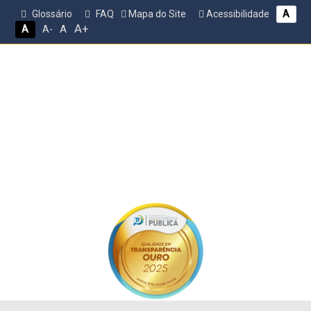
Glossário
FAQ
Mapa do Site
Acessibilidade
A
A+
A
A
A-