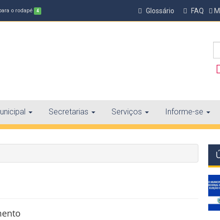
Glossário
FAQ
Ma
 para o rodapé
4
nicipal
Secretarias
Serviços
Informe-se
mento