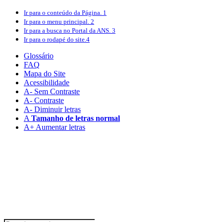
Ir para o conteúdo
da Página.
1
Ir para o menu
principal.
2
Ir para a busca
no Portal da ANS.
3
Ir para o rodapé
do site.
4
Glossário
FAQ
Mapa do Site
Acessibilidade
A
- Sem Contraste
A
- Contraste
A-
Diminuir letras
A
Tamanho de letras normal
A+
Aumentar letras