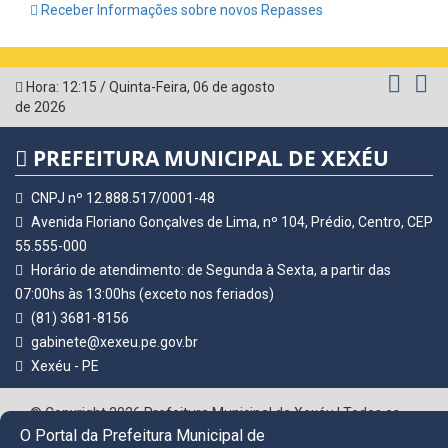
Receber Informações sobre novos Repasses
Hora:
12:15
/
Quinta-Feira
,
06 de agosto
de 2026
PREFEITURA MUNICIPAL DE XEXÉU
CNPJ nº 12.888.517/0001-48
Avenida Floriano Gonçalves de Lima, nº 104, Prédio, Centro, CEP
55.555-000
Horário de atendimento: de Segunda à Sexta, a partir das
07:00hs às 13:00hs (exceto nos feriados)
(81) 3681-8156
gabinete@xexeu.pe.gov.br
Xexéu - PE
© Copyright 2026 Prefeitura Municipal de Xexéu | Todos os
direitos reservados
O Portal da Prefeitura Municipal de