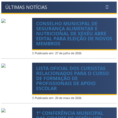
ÚLTIMAS NOTÍCIAS
CONSELHO MUNICIPAL DE
SEGURANÇA ALIMENTAR E
NUTRICIONAL DE XEXÉU ABRE
EDITAL PARA ELEIÇÃO DE NOVOS
MEMBROS
Publicado em: 27 de julho de 2026
LISTA OFICIAL DOS CURSISTAS
RELACIONADOS PARA O CURSO
DE FORMAÇÃO DE
PROFISSIONAIS DE APOIO
ESCOLAR
Publicado em: 20 de maio de 2026
1ª CONFERÊNCIA MUNICIPAL
DAS CIDADES DE XEXÉU: UM