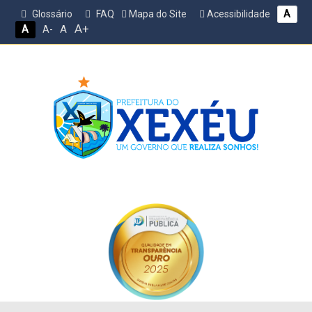
Glossário
FAQ
Mapa do Site
Acessibilidade
A
A+
A
A
A-