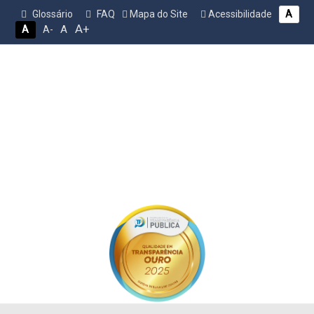
Glossário
FAQ
Mapa do Site
Acessibilidade
A
A+
A
A
A-