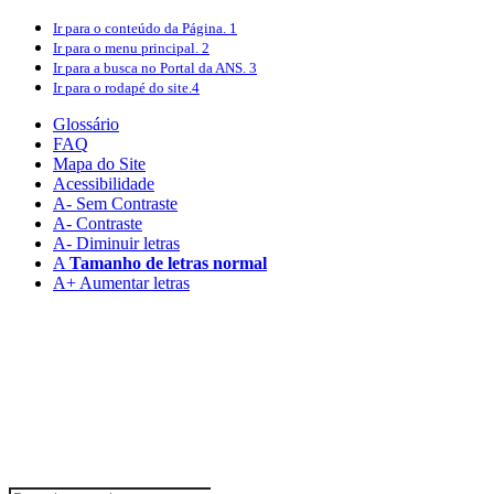
Ir para o conteúdo
da Página.
1
Ir para o menu
principal.
2
Ir para a busca
no Portal da ANS.
3
Ir para o rodapé
do site.
4
Glossário
FAQ
Mapa do Site
Acessibilidade
A
- Sem Contraste
A
- Contraste
A-
Diminuir letras
A
Tamanho de letras normal
A+
Aumentar letras