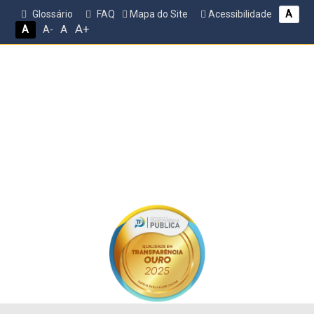
Glossário
FAQ
Mapa do Site
Acessibilidade
A
A+
A
A
A-