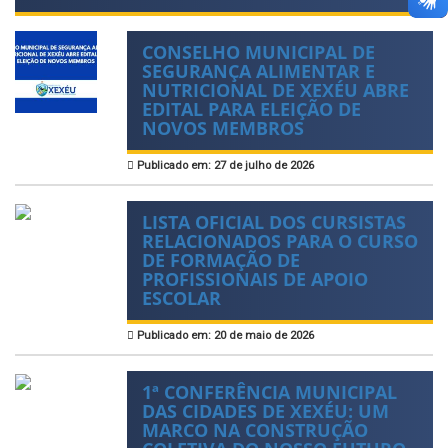
CONSELHO MUNICIPAL DE
SEGURANÇA ALIMENTAR E
NUTRICIONAL DE XEXÉU ABRE
EDITAL PARA ELEIÇÃO DE
NOVOS MEMBROS
Publicado em: 27 de julho de 2026
LISTA OFICIAL DOS CURSISTAS
RELACIONADOS PARA O CURSO
DE FORMAÇÃO DE
PROFISSIONAIS DE APOIO
ESCOLAR
Publicado em: 20 de maio de 2026
1ª CONFERÊNCIA MUNICIPAL
DAS CIDADES DE XEXÉU: UM
MARCO NA CONSTRUÇÃO