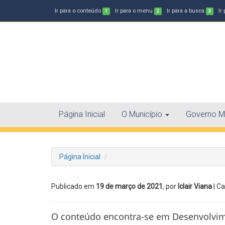
Ir para o conteúdo
Ir para o menu
Ir para a busca
Ir
1
2
3
Página Inicial
O Município
Governo Mu
Página Inicial
Publicado em
19 de março de 2021
, por
Iclair Viana
| Ca
O conteúdo encontra-se em Desenvolvi