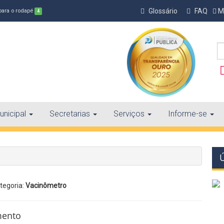
Glossário
FAQ
Ma
 para o rodapé
4
nicipal
Secretarias
Serviços
Informe-se
tegoria:
Vacinômetro
mento